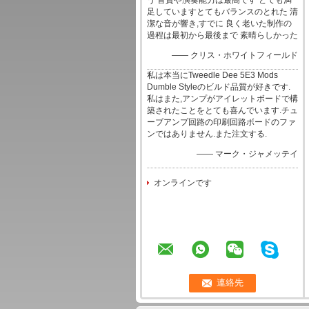
う 音質や演奏能力は最高です とても満
足していますとてもバランスのとれた 清
潔な音が響き,すでに 良く老いた制作の
過程は最初から最後まで 素晴らしかった
—— クリス・ホワイトフィールド
私は本当にTweedle Dee 5E3 Mods
Dumble Styleのビルド品質が好きです.
私はまた,アンプがアイレットボードで構
築されたことをとても喜んでいます.チュ
ーブアンプ回路の印刷回路ボードのファ
ンではありません.また注文する.
—— マーク・ジャメッテイ
オンラインです