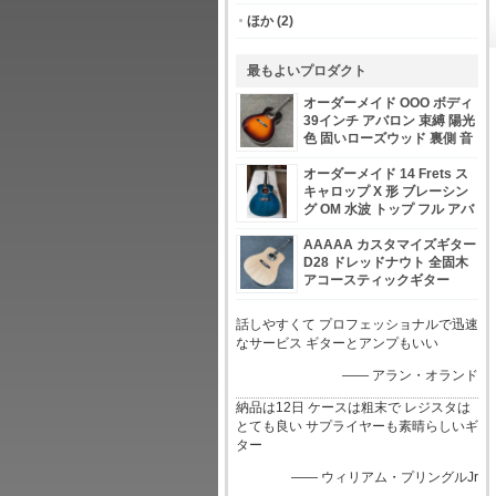
ほか
(2)
最もよいプロダクト
オーダーメイド OOO ボディ
39インチ アバロン 束縛 陽光
色 固いローズウッド 裏側 音
響ギター ベースギター OEM
を受け入れる
オーダーメイド 14 Frets ス
キャロップ X 形 ブレーシン
グ OM 水波 トップ フル アバ
ロン OM45 ブルー クイルト
図形 メイプル アコースト
AAAAA カスタマイズギター
D28 ドレッドナウト 全固木
アコースティックギター
話しやすくて プロフェッショナルで迅速
なサービス ギターとアンプもいい
—— アラン・オランド
納品は12日 ケースは粗末で レジスタは
とても良い サプライヤーも素晴らしいギ
ター
—— ウィリアム・プリングルJr