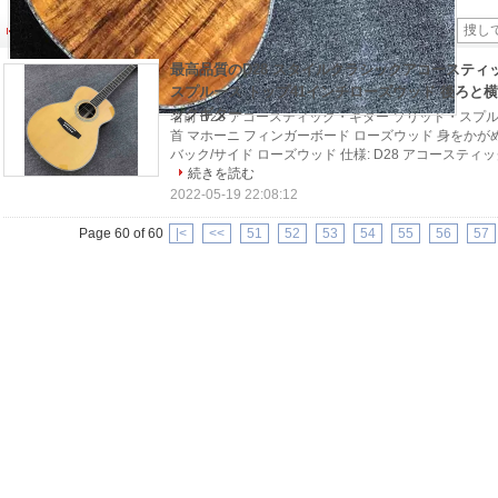
アコースティックギター
(591)
最高品質のD28 スタイルクラシックアコースティ
スプルース トップ41インチローズウッド 後ろと横
ックギター
名前 D28 アコースティック・ギター ソリッド・スプル
首 マホーニ フィンガーボード ローズウッド 身をかが
バック/サイド ローズウッド 仕様: D28 アコースティッ
続きを読む
2022-05-19 22:08:12
Page 60 of 60
|<
<<
51
52
53
54
55
56
57