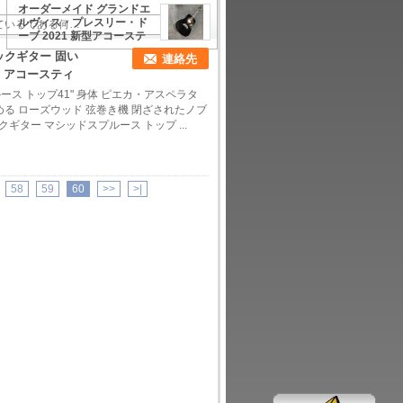
Om45s スタイル アコース
オーダーメイド グランドエ
ティック ギター
ルヴィス・プレスリー・ド
ーブ 2021 新型アコーステ
ィックギター
ックギター 固い
連絡先
 アコースティ
ース トップ41" 身体 ピエカ・アスペラタ
める ローズウッド 弦巻き機 閉ざされたノブ
クギター マシッドスプルース トップ ...
58
59
60
>>
>|