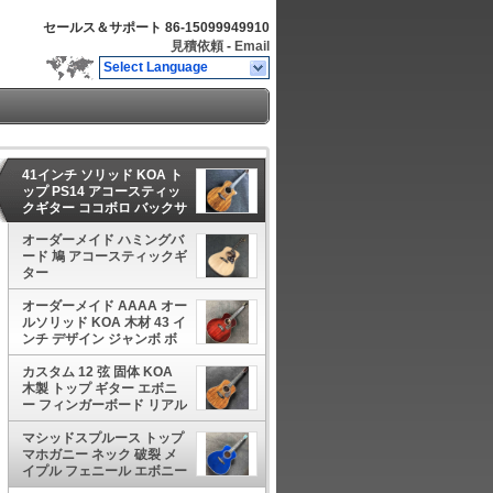
セールス＆サポート
86-15099949910
見積依頼
-
Email
Select Language
41インチ ソリッド KOA ト
ップ PS14 アコースティッ
クギター ココボロ バックサ
イド リアルアボロン エボニ
ー フィンガーボード TY ア
オーダーメイド ハミングバ
コースティックギター
ード 鳩 アコースティックギ
ター
オーダーメイド AAAA オー
ルソリッド KOA 木材 43 イ
ンチ デザイン ジャンボ ボ
ディ アコースティックギタ
ー アバロン 首のロゴ付きの
カスタム 12 弦 固体 KOA
結合はOKです
木製 トップ ギター エボニ
ー フィンガーボード リアル
アバロン シェル 結合とイン
レイ 音響 電気 ギ
マシッドスプルース トップ
マホガニー ネック 破裂 メ
イプル フェニール エボニー
フィンガーボード アバロン