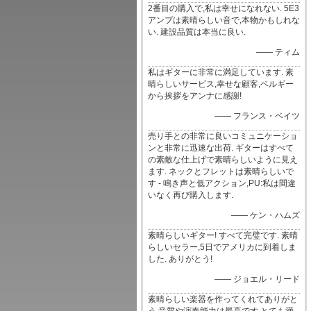
2番目の購入で,私は幸せになれない. 5E3
アンプは素晴らしい音で,本物かもしれな
い. 建設品質は本当に良い.
—— ティム
私はギターに非常に満足しています. 素
晴らしいサービス,幸せな顧客,ベルギー
から挨拶をアンナに感謝!
—— フランス・ベイツ
売り手との非常に良いコミュニケーショ
ンと非常に迅速な出荷. ギターはすべて
の素敵な仕上げで素晴らしいように見え
ます. ネックとフレットは素晴らしいで
す - 鳴き声と低アクション,PU:私は間違
いなく再び購入します.
—— ケン・ハムズ
素晴らしいギター! すべて完璧です. 素晴
らしいセラー,5日でアメリカに到着しま
した. ありがとう!
—— ジョエル・リード
素晴らしい楽器を作ってくれてありがと