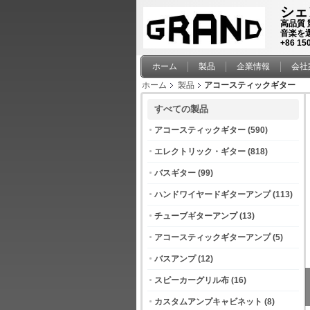
シェ
高品質
音楽を
+86 15
ホーム
製品
企業情報
会社
ホーム
製品
アコースティックギター
すべての製品
アコースティックギター
(590)
エレクトリック・ギター
(818)
バスギター
(99)
ハンドワイヤードギターアンプ
(113)
チューブギターアンプ
(13)
アコースティックギターアンプ
(5)
バスアンプ
(12)
スピーカーグリル布
(16)
カスタムアンプキャビネット
(8)