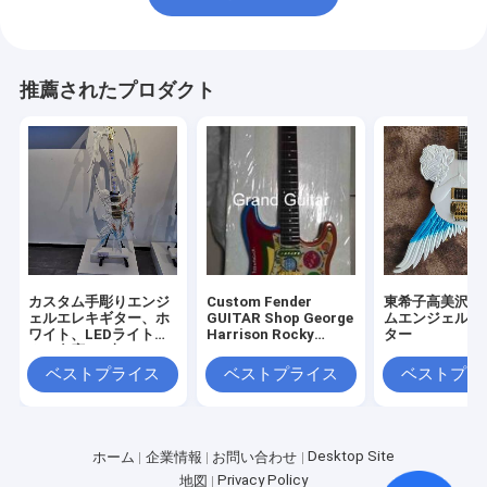
推薦されたプロダクト
カスタム手彫りエンジ
Custom Fender
東希子高美沢の
ェルエレキギター、ホ
GUITAR Shop George
ムエンジェルES
ワイト、LEDライト付
Harrison Rocky
ター
き、在庫は1本のみ
Masterbuilt P.Waller
エレキギター
ベストプライス
ベストプライス
ベストプラ
Desktop Site
ホーム
企業情報
お問い合わせ
Privacy Policy
地図