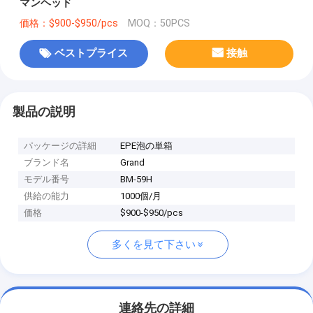
マンヘッド
価格：$900-$950/pcs
MOQ：50PCS
ベストプライス
接触
製品の説明
パッケージの詳細
EPE泡の単箱
ブランド名
Grand
モデル番号
BM-59H
供給の能力
1000個/月
価格
$900-$950/pcs
多くを見て下さい
連絡先の詳細