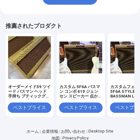
推薦されたプロダクト
オーダーメイド59 ツイ
カスタム 5F6A バスマ
カスタムフェン
ード バスマン ヘッド
ン コンボ 410 ジェン
5F6A STYLE 5
手持ち ブティックグラ
セン スピーカー 点から
BASSMAN LTD
ンドアンプ
点への溶接 ギターアン
ハンドワイアー
プOEMを受け入れる
ルチューブギタ
ベストプライス
ベストプライス
ベストプラ
AMP コンボ
Desktop Site
ホーム
企業情報
お問い合わせ
Privacy Policy
地図