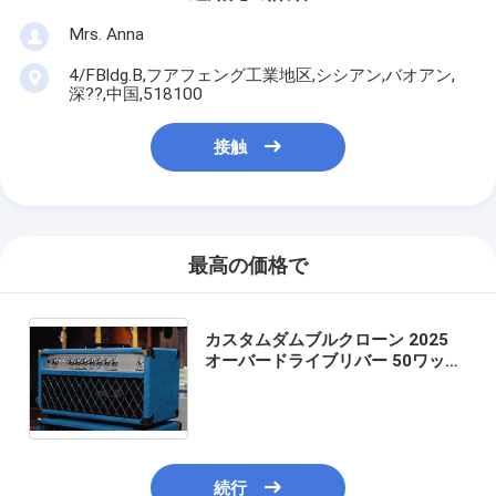
Mrs. Anna
4/FBldg.B,フアフェング工業地区,シシアン,バオアン,
深??,中国,518100
接触
最高の価格で
カスタムダムブルクローン 2025
オーバードライブリバー 50ワット
ハンドワイヤードチューブ ヘッド
スウェード ブルー JJチューブ
50W
続行