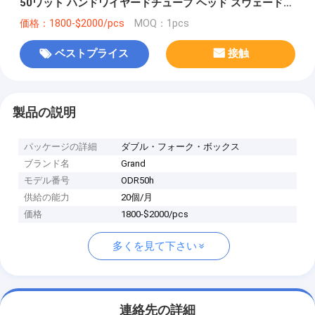
50ワット ハンドワイヤードチューブ ヘッド スウェード
ブルー JJチューブ 50W
価格：1800-$2000/pcs
MOQ：1pcs
ベストプライス
接触
製品の説明
パッケージの詳細
ダブル・フォーク・ボックス
ブランド名
Grand
モデル番号
ODR50h
供給の能力
20個/月
価格
1800-$2000/pcs
多くを見て下さい
連絡先の詳細