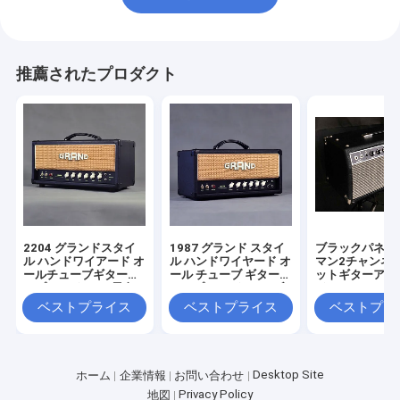
推薦されたプロダクト
2204 グランドスタイ
1987 グラ​​ンド スタイ
ブラックパネル
ル ハンドワイアード オ
ル ハンドワイヤード オ
マン2チャンネル
ールチューブギターア
ール チューブ ギター
ットギターアン
ンプヘッド 50W 黒色
アンプ ヘッド 50W ブ
ド1964 6L6 * 
または茶色
ラックまたはブラウン
12AX7 * 4チ
ベストプライス
ベストプライス
ベストプラ
Desktop Site
ホーム
企業情報
お問い合わせ
Privacy Policy
地図