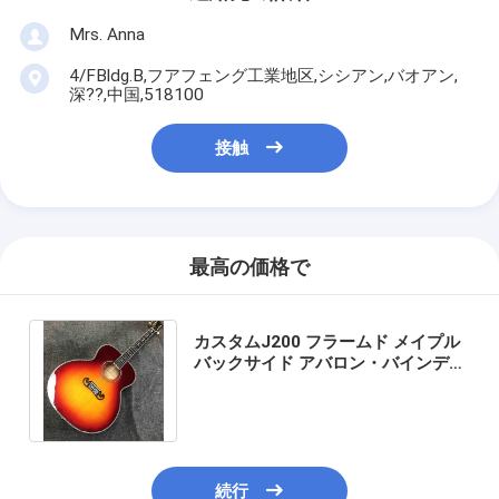
Mrs. Anna
4/FBldg.B,フアフェング工業地区,シシアン,バオアン,
深??,中国,518100
接触
最高の価格で
カスタムJ200 フラームド メイプル
バックサイド アバロン・バインディ
ング 550A 電子音響ギター サンバー
スト
続行