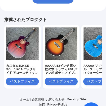
推薦されたプロダクト
カスタム K24CE
AAAAA 43インチ 固い
AAAAA ソリッ
SOLID KOA バックサ
松の木 トップ sj200 ジ
ルーストップ O
イド アコースティック
ャンボ ボディ メイプル
ィウォーターリ
ギター テイラー スタイ
後ろ側 チェリー・サン
SOLID バック
ル マット仕上げ
バーストのアコーステ
コースティック
ベストプライス
ベストプライス
ベストプラ
ィックギター 骨ナッツ
ボーンナット
Desktop Site
ホーム
企業情報
お問い合わせ
Privacy Policy
地図